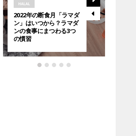
HALAL
HALAL
2022年の断食月「ラマダ
2023
ン」はいつから？ラマダ
ら？在
ンの食事にまつわる3つ
ダン中
の慣習
紹介！