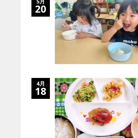
5月
20
VEGAN&VEGETARIAN
VEGETARIAN
「卵の価格高騰」は
代替肉メーカーの
まで続く？今後の予
とめ
対策について
4月
18