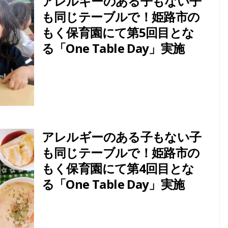
アレルギーのある子もない子
HALAL
も同じテーブルで！姫路市の
2024年のラマダンはいつ
もく保育園にて第5回目とな
いつ
から？ラマダンに関して
る「One Table Day」実施
測と
日本人が知っておきたい
7つのこととは？
アレルギーのある子もない子
も同じテーブルで！姫路市の
もく保育園にて第4回目とな
る「One Table Day」実施