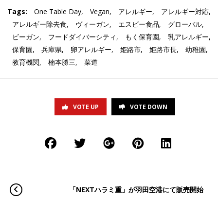
Tags:
One Table Day
,
Vegan
,
アレルギー
,
アレルギー対応
,
アレルギー除去食
,
ヴィーガン
,
エスビー食品
,
グローバル
,
ビーガン
,
フードダイバーシティ
,
もく保育園
,
乳アレルギー
,
保育園
,
兵庫県
,
卵アレルギー
,
姫路市
,
姫路市長
,
幼稚園
,
教育機関
,
楠本勝三
,
菜道
VOTE UP
VOTE DOWN
「NEXTハラミ重」が羽田空港にて販売開始