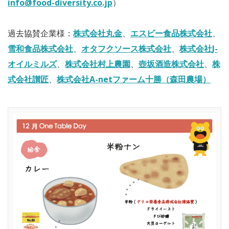
info@food-diversity.co.jp
）
過去協賛企業様：
株式会社丸金
、
エスビー食品株式会社
、
雪和食品株式会社
、
オタフクソース株式会社
、
株式会社J-
オイルミルズ
、
株式会社村上農園
、
壺坂酒造株式会社
、
株
式会社讃匠
、
株式会社A-netファーム十勝（森田農場）