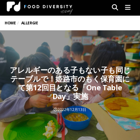
Men
HOME
ALLERGIE
アレルギーのある子もない子も同じ
テーブルで！姫路市のもく保育園に
て第12回目となる「One Table
Day」実施
2022年12月13日