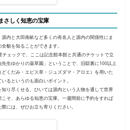
まさしく知恵の宝庫
、源内と大田南畝など多くの有名人と源内の関係性にま
の全貌を知ることができます。
要チェックで、ここは記念館本館と共通のチケットで立
HALAL
先生ゆかりの薬草園」ということで、旧邸裏に100以上
（どくだみ・エビス草・ジュズダマ・アロエ）を用いた
2024年のラマダンはいつ
いつ
から？ラマダンに関して
ているというのも面白いポイント。
測と
日本人が知っておきたい
を知り尽くせる、ひいては源内という人物を通して世界
7つのこととは？
館こそ、あらゆる知恵の宝庫。一週間前に予約をすれば
た際には、ぜひお立ち寄りください。