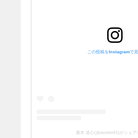
この投稿をInstagramで
廣木 道心(@doshin01)がシェ