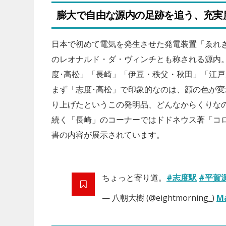
膨大で自由な源内の足跡を追う、充実度
日本で初めて電気を発生させた発電装置「ゑれ
のレオナルド・ダ・ヴィンチとも称される源内
度･高松」「長崎」「伊豆・秩父・秋田」「江
まず「志度･高松」で印象的なのは、顔の色が変
り上げたというこの発明品、どんなからくりな
続く「長崎」のコーナーではドドネウス著「コ
書の内容が展示されています。
ちょっと寄り道。
#志度駅
#平賀
— 八朝大樹 (@eightmorning_)
Ma