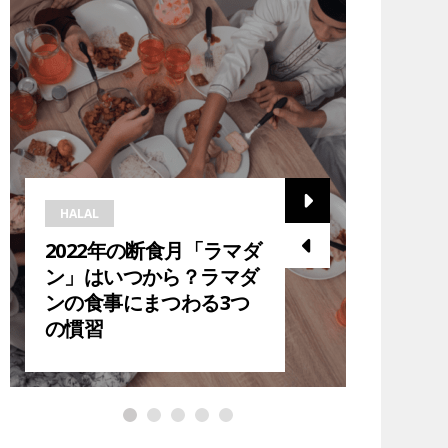
HALAL
HALAL
2022年の断食月「ラマダ
2023
ン」はいつから？ラマダ
ら？在
ンの食事にまつわる3つ
ダン中
の慣習
紹介！