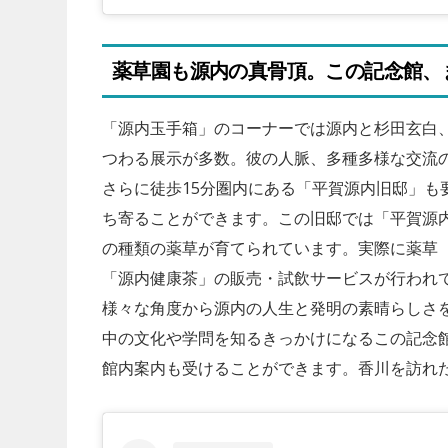
薬草園も源内の真骨頂。この記念館、
「源内玉手箱」のコーナーでは源内と杉田玄白
つわる展示が多数。彼の人脈、多種多様な交流
さらに徒歩15分圏内にある「平賀源内旧邸」も
ち寄ることができます。この旧邸では「平賀源内
VEGAN&VEGETARIAN
の種類の薬草が育てられています。実際に薬草
VEGETARIAN
「卵の価格高騰」は
「源内健康茶」の販売・試飲サービスが行われ
代替肉メーカーの
まで続く？今後の予
様々な角度から源内の人生と発明の素晴らしさ
とめ
対策について
中の文化や学問を知るきっかけになるこの記念
館内案内も受けることができます。香川を訪れ