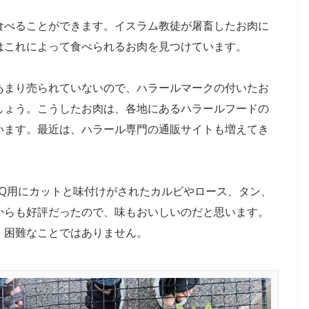
食べることができます。イスラム教徒が屠畜したお肉に
はこれによって食べられるお肉を見つけています。
あまり売られていないので、ハラールマークの付いたお
しょう。こうしたお肉は、各地にあるハラールフードの
HALAL
います。最近は、ハラール専門の通販サイトも増えてき
2024年のラマダンはいつ
。
いつ
から？ラマダンに関して
測と
日本人が知っておきたい
7つのこととは？
BQ用にカットと味付けがされたカルビやロース、タン、
からも好評だったので、味もおいしいのだと思います。
、困難なことではありません。