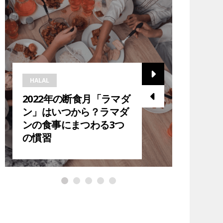
HALAL
HALAL
2022年の断食月「ラマダ
2023
ン」はいつから？ラマダ
ら？在
ンの食事にまつわる3つ
ダン中
の慣習
紹介！