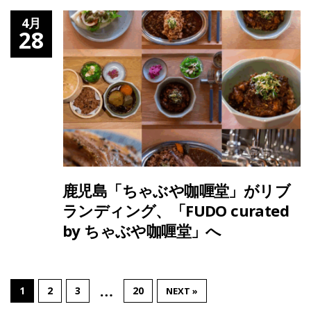
4月
28
鹿児島「ちゃぶや咖喱堂」がリブ
ランディング、「FUDO curated
by ちゃぶや咖喱堂」へ
…
1
2
3
20
NEXT »