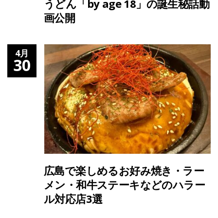
うどん「by age 18」の誕生秘話動
画公開
4月
30
広島で楽しめるお好み焼き・ラー
メン・和牛ステーキなどのハラー
ル対応店3選