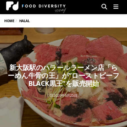
Men
HOME
HALAL
新大阪駅のハラールラーメン店「ら
ーめん牛骨の王」が”ローストビーフ
BLACK黒王”を販売開始
2026年6月25日