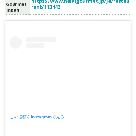
https://www.halalgourmet.jp/ja/restau
Gourmet
rant/113442
Japan
この投稿をInstagramで見る