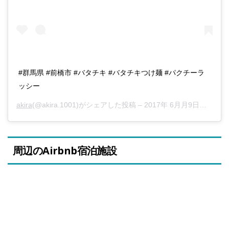
#群馬県 #前橋市 #バタチキ #バタチキつけ麺 #パクチーラ
ッシー
akira
(@akira.1001)がシェアした投稿 –
2017年 6月月9日午後9時12分PDT
周辺のAirbnb宿泊施設