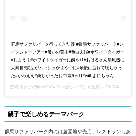
群馬サファリパーク行ってきた😋 #群馬サファリパーク#レ
インジャーツアー#暑いの苦手#色白夫婦#ホワイトタイガー
#しまうま#ホワイトタイガーに餌やり#おはるさん扇風機に
大興奮#髪型がムッシュかまやつに#最後は疲れて寝ちゃっ
た#かわええ#楽しかったね#1歳9ヵ月#withよにちゃん
芝崎 奈央子
(@nao0104151a)がシェアした投稿 –
2017年 8月月6日午後2時48分PDT
親子で楽しめるテーマパーク
群馬サファリパーク内には遊園地や売店、レストランもあ