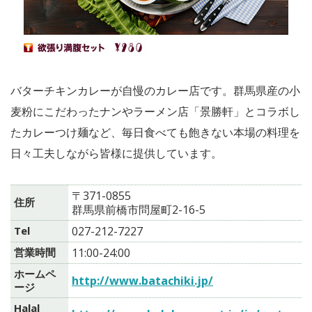
バターチキンカレーが自慢のカレー店です。群馬県産の小
麦粉にこだわったナンやラーメン店「景勝軒」とコラボし
たカレーつけ麺など、毎日食べても飽きない本場の料理を
日々工夫しながら皆様に提供しています。
〒371-0855
住所
群馬県前橋市問屋町2-16-5
Tel
027-212-7227
営業時間
11:00-24:00
ホームペ
http://www.batachiki.jp/
ージ
Halal