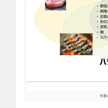
VEGAN&VEGETARIAN
VEGETARIAN
「卵の価格高騰」は
代替肉メーカーの
まで続く？今後の予
とめ
対策について
共通