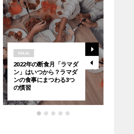
HALAL
HALAL
2022年の断食月「ラマダ
2023
ン」はいつから？ラマダ
ら？在
ンの食事にまつわる3つ
ダン中
の慣習
紹介！