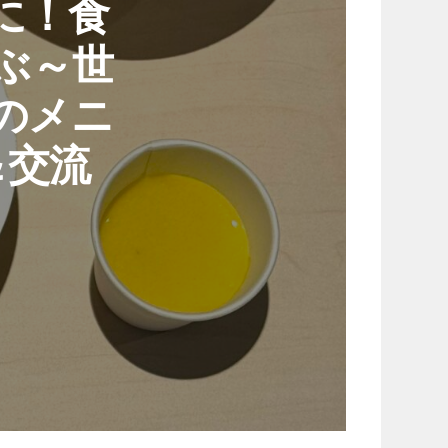
に！食
ぶ～世
のメニ
＆交流