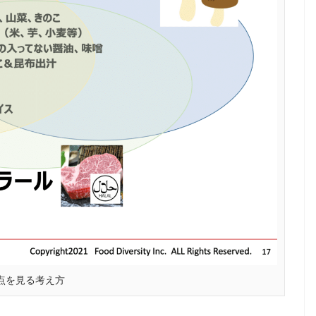
HALAL
2024年のラマダンはいつ
いつ
から？ラマダンに関して
測と
日本人が知っておきたい
7つのこととは？
点を見る考え方