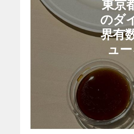
東京
のダ
界有
ュー