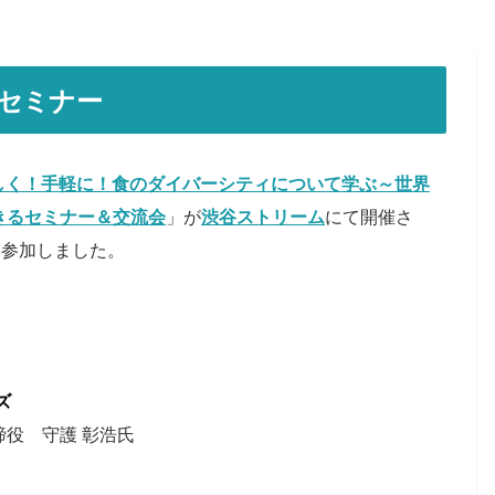
セミナー
しく！手軽に！食のダイバーシティについて学ぶ～世界
きるセミナー＆交流会
」が
渋谷ストリーム
にて開催さ
名参加しました。
ズ
役 守護 彰浩氏