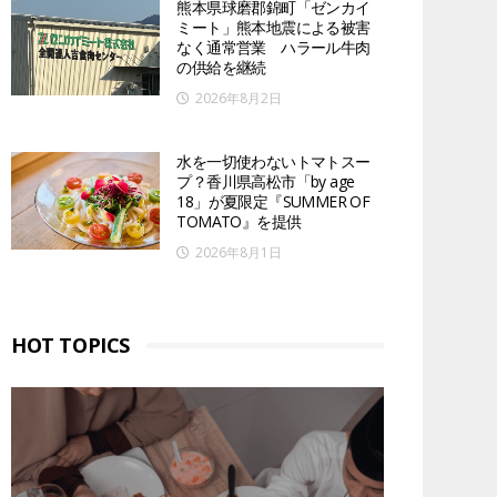
熊本県球磨郡錦町「ゼンカイ
ミート」熊本地震による被害
なく通常営業 ハラール牛肉
の供給を継続
2026年8月2日
水を一切使わないトマトスー
プ？香川県高松市「by age
18」が夏限定『SUMMER OF
TOMATO』を提供
2026年8月1日
HOT TOPICS