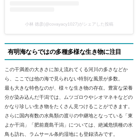
小林 徳彦(@covayacy1027)がシェアした投稿
有明海ならではの多種多様な生き物に注目
この干満差の大きさに加え流れてくる河川の多さなどか
ら、ここでは他の海で見られない特別な風景が多数。
最も大きな特色なのが、様々な生き物の存在。豊富な栄養
分が染み込んだ干潟では、ムツゴロウやシオマネキなどの
かなり珍しい生き物をたくさん見つけることができます。
さらに国内有数の水鳥類の渡りの中継地となっている「東
よか干潟」「肥前鹿島干潟」については、絶滅危惧種の水
鳥も訪れ、ラムサール条約湿地にも登録済みです。