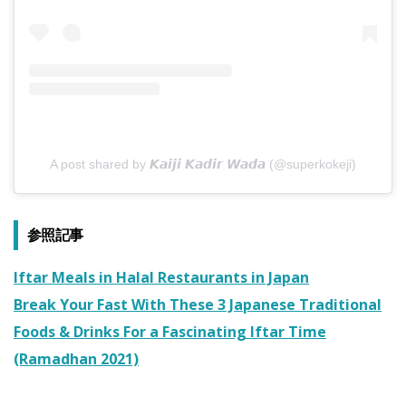
A post shared by 𝙆𝙖𝙞𝙟𝙞 𝙆𝙖𝙙𝙞𝙧 𝙒𝙖𝙙𝙖 (@superkokeji)
参照記事
Iftar Meals in Halal Restaurants in Japan
Break Your Fast With These 3 Japanese Traditional
Foods & Drinks For a Fascinating Iftar Time
(Ramadhan 2021)