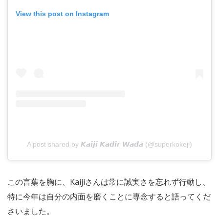
View this post on Instagram
A post shared by 𝙆𝙖𝙞𝙟𝙞 𝙆𝙖𝙙𝙞𝙧 𝙒𝙖𝙙𝙖 (@superkokeji)
この言葉を胸に、Kaijiさんは常に誠実さを忘れず行動し、
特に今年は自分の内面を磨くことに専念すると語ってくだ
さいました。