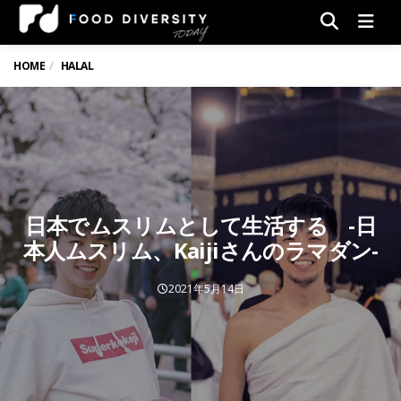
Men
HOME
HALAL
日本でムスリムとして生活する -日
本人ムスリム、Kaijiさんのラマダン-
2021年5月14日