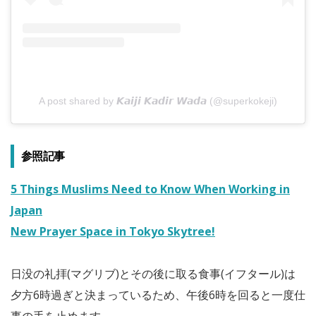
A post shared by 𝙆𝙖𝙞𝙟𝙞 𝙆𝙖𝙙𝙞𝙧 𝙒𝙖𝙙𝙖 (@superkokeji)
参照記事
5 Things Muslims Need to Know When Working in
Japan
New Prayer Space in Tokyo Skytree!
日没の礼拝(マグリブ)とその後に取る食事(イフタール)は
夕方6時過ぎと決まっているため、午後6時を回ると一度仕