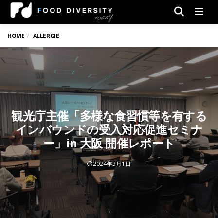
Men
HOME
ALLERGIE
観光庁主催「多様な食習慣等を有する
インバウンドの受入対応促進セミナ
ー」in 大阪 開催レポート
2024年3月1日