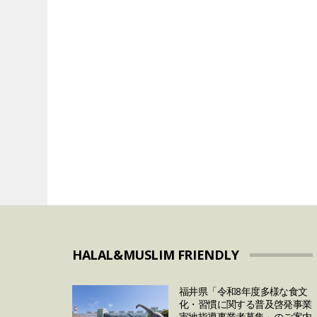
VEGAN&VEGETARIAN
VEGETARIAN
「卵の価格高騰」は
代替肉メーカーの
まで続く？今後の予
とめ
対策について
HALAL&MUSLIM FRIENDLY
福井県「令和8年度多様な食文
化・習慣に関する普及啓発事業
実地指導事業者募集」のご案内