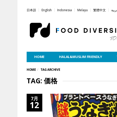
日本語
English
Indonesia
Melayu
繁體中文
ربية
HOME
HALAL&MUSLIM FRIENDLY
HOME
TAG ARCHIVE
TAG: 価格
7月
12