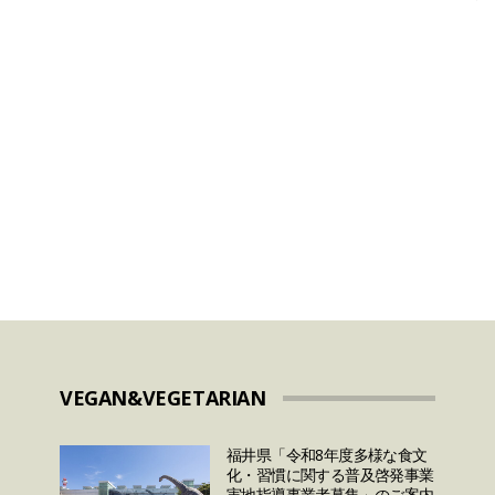
HALAL
2024年のラマダンはいつ
いつ
から？ラマダンに関して
測と
日本人が知っておきたい
7つのこととは？
VEGAN&VEGETARIAN
福井県「令和8年度多様な食文
化・習慣に関する普及啓発事業
実地指導事業者募集」のご案内