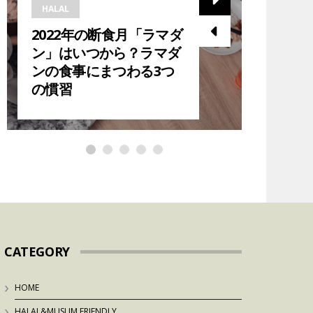
HALAL
HALAL
2022年の断食月「ラマダ
2023
ン」はいつから？ラマダ
ら？在
ンの食事にまつわる3つ
ダン中
の慣習
紹介！
CATEGORY
HOME
HALAL&MUSLIM FRIENDLY