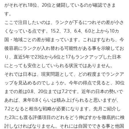
がそれぞれ18位、20位と健闘しているのが確認できま
す。
ここで注目したいのは、ランクが下るにつれその差が小さ
くなっている点です。15.2、7.3、6.4、6.0と上から10カ
国・地域ごとの差が縮まっています。これはすなわち、今
後容易にランクが入れ替わる可能性がある事を示唆してお
り、直近5年で23位から6位と17もランクアップした日本
にとっても安住としていられる状況ではありません。
それでは日本は、現実問題として、どの程度までランクア
ップを見込めるのでしょうか。今年の得点で見ると、30位
までの差は0.8、20位までは7.2です。近年の日本の勢いで
あれば、来年0.8くらいは積み上げられると思いますが、
7.2となると相当な戦略が必要になります。先月ご紹介し
た23にも渡る評価項目のどれをどう伸ばすかを徹底的に検
討しなければなりません。それには自国でできる事と他国