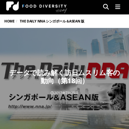
Men
HOME
THE DAILY NNA シンガポール＆ASEAN 版
データで読み解く訪日ムスリム客の
動向（第18回）
2017年7月25日