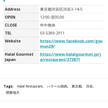
Address
東京都渋谷区渋谷3-14-5
OPEN
12:00-翌05:00
CLOSE
年中無休
TEL
03-5369-2911
Website
https://www.facebook.com/gyu
mon29/
Halal Gourmet
https://www.halalgourmet.jp/j
Japan
a/restaurant/373871
Tags:
Halal Restaurant
,
ハラール焼肉
,
東京都
,
渋谷
,
関東地方