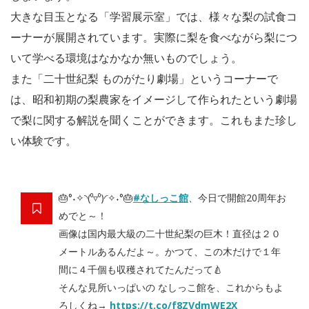
大きな目玉となる「学習展示室」では、様々な梨の試食コ
ーナーが展開されています。実際に梨を食べながら梨につ
いて学べる環境はなかなか無いものでしょう。
また「二十世紀梨 ものがたり劇場」というコーナーで
は、昭和初期の梨農家をイメージして作られたという劇場
で梨に関する解説を聞くことができます。これもまた珍し
い体験です。
🎂°˖✧◝(⁰▿⁰)◜✧˖°🎂
#なしっこ館
、今日で開館20周年お
めでと～！
画像は国内最大級の二十世紀梨の巨木！直径は２０
メートルあるんだよ～。かつて、この木だけで１年
間に４千個も収穫されてたんだって🍐
そんな見所いっぱいの なしっこ館を、これからもよ
ろしくね→
https://t.co/f8ZVdmWE2X