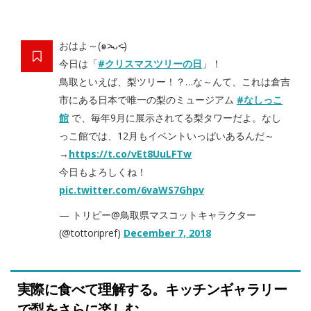
おはよ～(๑˃̵ᴗ˂̵)
今日は「
#クリスマスツリーの日
」！
鳥取といえば、梨ツリー！？…な～んて、これは倉吉
市にある日本で唯一の梨のミュージアム
#なしっこ
館
で、毎年9月に展示されてる梨タワーだよ。なし
っこ館では、12月もイベントいっぱいあるんだ～
→
https://t.co/vEt8UuLFTw
今日もよろしくね！
pic.twitter.com/6vaWS7Ghpv
— トリピー@鳥取県マスコットキャラクター
(@tottoripref)
December 7, 2018
実際に食べて理解する。キッチンギャラリー
で梨をさらに楽しむ