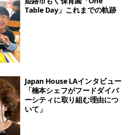
姫路市もく保育園「One
HALAL
Table Day」これまでの軌跡
2024年のラマダンはいつ
いつ
から？ラマダンに関して
測と
日本人が知っておきたい
7つのこととは？
Japan House LAインタビュー
「楠本シェフがフードダイバ
ーシティに取り組む理由につ
いて」