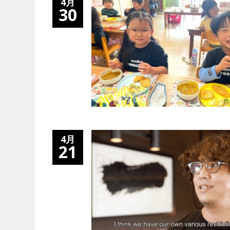
4月
30
VEGAN&VEGETARIAN
VEGETARIAN
「卵の価格高騰」は
代替肉メーカーの
まで続く？今後の予
とめ
対策について
4月
21