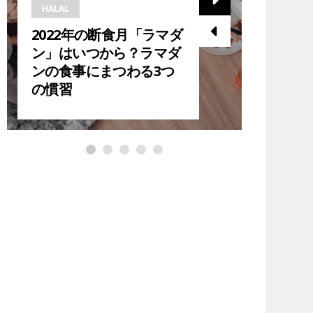
HALAL
HALAL
2022年の断食月「ラマダ
2023
ン」はいつから？ラマダ
ら？在
ンの食事にまつわる3つ
ダン中
の慣習
紹介！