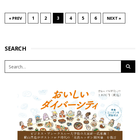
1
2
3
4
5
6
« PREV
NEXT »
SEARCH