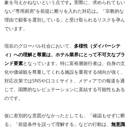
象を与えかねないという点です
。
実際に、求められてもい
ない“専用厨房”を前提に断りを入れた対応は
、
「宗教的な
理由で顧客を選別している」と受け取られるリスクを孕ん
でいます。
現在のグローバル社会において、
多様性（ダイバーシテ
ィ）への理解と尊重は、ホテル業界にとって不可欠なブラ
ンド要素
となっています。特に富裕層旅行者は、自身の文
化や価値観を尊重してくれる施設を重視する傾向が強く、
対応次第ではSNSや口コミサイト、メディアでの報道を通
じて、国際的なレピュテーションに直結する可能性もある
のです。
仮に差別的な意図がなかったとしても、「確認もせずに断
る」「前提条件を誤って理解する」などの行動は、
無意識