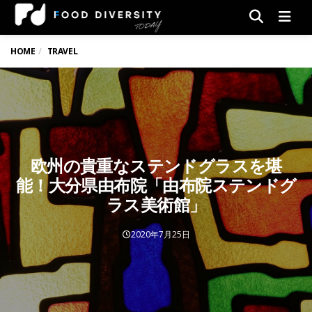
Men
HOME
TRAVEL
欧州の貴重なステンドグラスを堪
能！大分県由布院「由布院ステンドグ
ラス美術館」
2020年7月25日