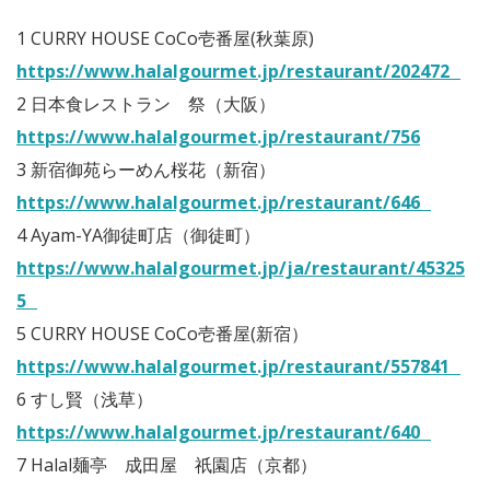
1 CURRY HOUSE CoCo壱番屋(秋葉原)
https://www.halalgourmet.jp/restaurant/202472
2 日本食レストラン 祭（大阪）
https://www.halalgourmet.jp/restaurant/756
3 新宿御苑らーめん桜花（新宿）
https://www.halalgourmet.jp/restaurant/646
4 Ayam-YA御徒町店（御徒町）
https://www.halalgourmet.jp/ja/restaurant/45325
5
5 CURRY HOUSE CoCo壱番屋(新宿）
https://www.halalgourmet.jp/restaurant/557841
6 すし賢（浅草）
https://www.halalgourmet.jp/restaurant/640
7 Halal麺亭 成田屋 祇園店（京都）