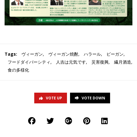
Tags:
ヴィーガン
,
ヴィーガン焼酎
,
ハラール
,
ビーガン
,
フードダイバーシティ
,
人吉は元気です
,
災害復興
,
繊月酒造
,
食の多様化
VOTE UP
VOTE DOWN