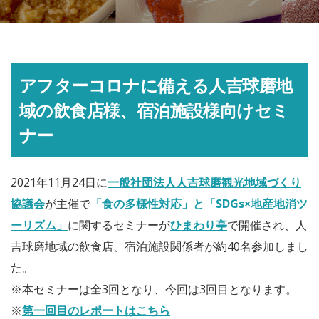
アフターコロナに備える人吉球磨地
域の飲食店様、宿泊施設様向けセミ
ナー
2021年11月24日に
一般社団法人人吉球磨観光地域づくり
協議会
が主催で
「食の多様性対応」と「SDGs×地産地消ツ
ーリズム」
に関するセミナーが
ひまわり亭
で開催され、人
吉球磨地域の飲食店、宿泊施設関係者が約40名参加しまし
た。
※本セミナーは全3回となり、今回は3回目となります。
※
第一回目のレポートはこちら