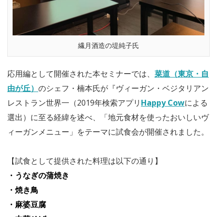
繊月酒造の堤純子氏
応用編として開催された本セミナーでは、
菜道（東京・自
由が丘）
のシェフ・楠本氏が『ヴィーガン・ベジタリアン
レストラン世界一（2019年検索アプリ
Happy Cow
による
選出）に至る経緯を述べ、「地元食材を使ったおいしいヴ
ィーガンメニュー」をテーマに試食会が開催されました。
【試食として提供された料理は以下の通り】
・うなぎの蒲焼き
・焼き鳥
・麻婆豆腐