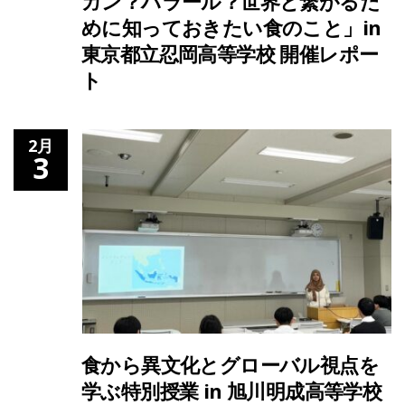
ガン？ハラール？世界と繋がるた
めに知っておきたい食のこと」in
東京都立忍岡高等学校 開催レポー
ト
2月
3
食から異文化とグローバル視点を
学ぶ特別授業 in 旭川明成高等学校