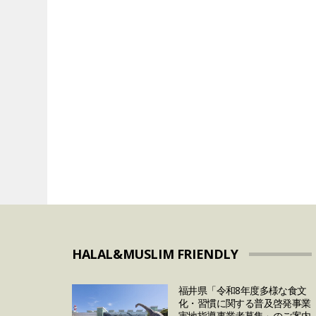
VEGAN&VEGETARIAN
VEGETARIAN
「卵の価格高騰」は
代替肉メーカーの
まで続く？今後の予
とめ
対策について
HALAL&MUSLIM FRIENDLY
福井県「令和8年度多様な食文
化・習慣に関する普及啓発事業
実地指導事業者募集」のご案内