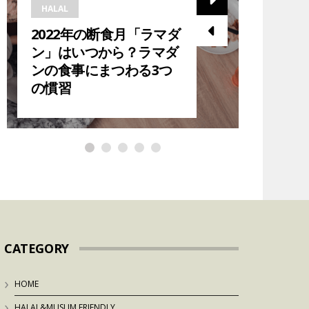
HALAL
HALAL
2022年の断食月「ラマダ
2023
ン」はいつから？ラマダ
ら？在
ンの食事にまつわる3つ
ダン中
の慣習
紹介！
CATEGORY
HOME
HALAL&MUSLIM FRIENDLY