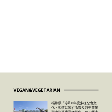
HALAL
2024年のラマダンはいつ
いつ
から？ラマダンに関して
測と
日本人が知っておきたい
7つのこととは？
VEGAN&VEGETARIAN
福井県「令和8年度多様な食文
化・習慣に関する普及啓発事業
実地指導事業者募集」のご案内