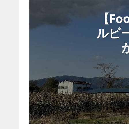
【Fo
ルビ