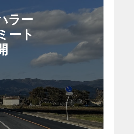
】ハラー
ミート
開