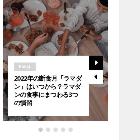
HALAL
HALAL
2022年の断食月「ラマダ
2023
ン」はいつから？ラマダ
ら？在
ンの食事にまつわる3つ
ダン中
の慣習
紹介！