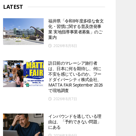
LATEST
福井県「令和8年度多様な食文
化・習慣に関する普及啓発事
業 実地指導事業者募集」のご
案内
2026年8月8日
訪日前のマレーシア旅行者
は、日本に何を期待し、何に
不安を感じているのか。フー
ドダイバーシティ株式会社、
MATTA FAIR September 2026
で現地調査
2026年8月7日
インバウンドを逃している理
由は、「予約できない問題」
にある
2026年8月6日