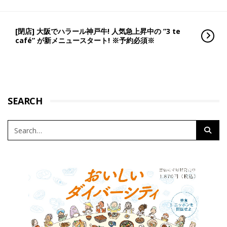
[閉店] 大阪でハラール神戸牛! 人気急上昇中の ”3 te
café” が新メニュースタート! ※予約必須※
SEARCH