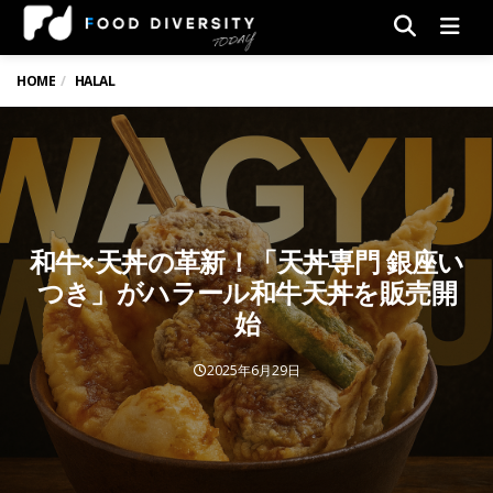
Men
HOME
HALAL
和牛×天丼の革新！「天丼専門 銀座い
つき」がハラール和牛天丼を販売開
始
2025年6月29日