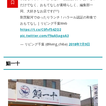
だけでなく、おもてなしが素晴らしく、編集部一
同、大好きなお店です(^^)
割烹駿河でゆったりランチ！ハラール認証の和食で
おもてなし | リビング千葉Web
https://t.co/C0fvf54ZQ2
pic.twitter.com/f9aA5agoA3
— リビング千葉 (@living_chiba)
2018年7月9日
鮨一十