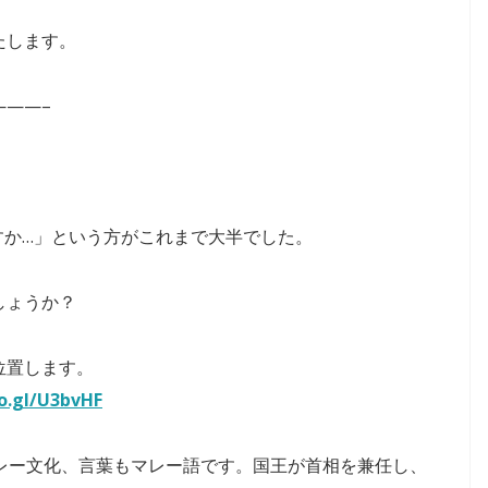
たします。
——–
すか…」という方がこれまで大半でした。
しょうか？
位置します。
o.gl/U3bvHF
レー文化、言葉もマレー語です。国王が首相を兼任し、