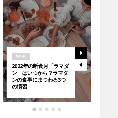
HALAL
HALAL
2022年の断食月「ラマダ
2023
ン」はいつから？ラマダ
ら？在
ンの食事にまつわる3つ
ダン中
の慣習
紹介！