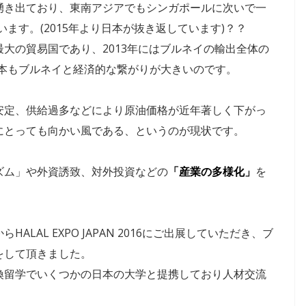
湧き出ており、東南アジアでもシンガポールに次いで一
います。(2015年より日本が抜き返しています)？？
大の貿易国であり、2013年にはブルネイの輸出全体の
日本もブルネイと経済的な繋がりが大きいのです。
安定、供給過多などにより原油価格が近年著しく下がっ
イにとっても向かい風である、というのが現状です。
HALAL
2024年のラマダンはいつ
ズム」や外資誘致、対外投資などの
「産業の多様化」
を
いつ
から？ラマダンに関して
測と
日本人が知っておきたい
7つのこととは？
LAL EXPO JAPAN 2016にご出展していただき、ブ
をして頂きました。
換留学でいくつかの日本の大学と提携しており人材交流