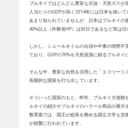
ブルネイではどんどん豊富な石油・天然ガスが
人当たりのGDPが高く2014年には日本を抜いて
あまり知られていませんが、日本はブルネイの最
40%以上（外務省HP）は対日であるなど実は
しかし、シェールオイルの台頭や中東の情勢不
ており、GDPの70%を天然資源に頼るブルネ
VEGAN&VEGETARIAN
そんな中、豊富な自然を活用した「エコツーリ
VEGETARIAN
「卵の価格高騰」は
長期的な国策を打ち出しています。
代替肉メーカーの
まで続く？今後の予
とめ
対策について
そういった国策のもと、昨年、ブルネイ大使館からHA
ルネイの紹介やブルネイのハラール商品の展示
教育面では、国王が総長を務める国立大学も交
が頻繁に行われています。