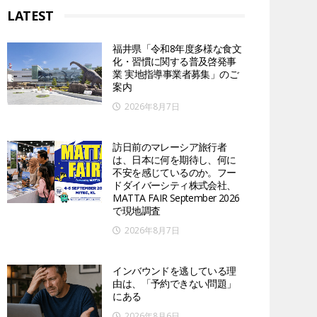
LATEST
福井県「令和8年度多様な食文
化・習慣に関する普及啓発事
業 実地指導事業者募集」のご
案内
2026年8月7日
訪日前のマレーシア旅行者
は、日本に何を期待し、何に
不安を感じているのか。フー
ドダイバーシティ株式会社、
MATTA FAIR September 2026
で現地調査
2026年8月7日
インバウンドを逃している理
由は、「予約できない問題」
にある
2026年8月6日