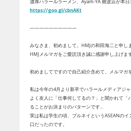
濃厚ハラールラーメン、Ayam-YA 難波店が本
https://goo.gl/cbnAKt
——————————
みなさま、初めまして。HMJの和田海二と申し
HMJメルマガをご愛読頂き誠に感謝申し上げま
初めましてですので自己紹介含めて、メルマガ
私は今年の4月より新卒でハラールメディアジ
よく友人に「仕事何してるの？」と聞かれて「
ることがお決まりのパターンです…
実は私は学生の頃、ブルネイというASEANの
口だったのです。