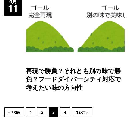
4月
11
再現で勝負？それとも別の味で勝
負？フードダイバーシティ対応で
考えたい味の方向性
1
2
3
4
« PREV
NEXT »