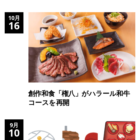
10月
16
創作和食「権八」がハラール和牛
コースを再開
9月
10