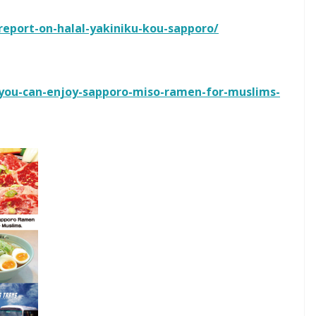
report-on-halal-yakiniku-kou-sapporo/
/you-can-enjoy-sapporo-miso-ramen-for-muslims-