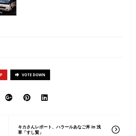
UP
VOTE DOWN
キカさんレポート、ハラールあなご丼 in 浅
草「すし賢」