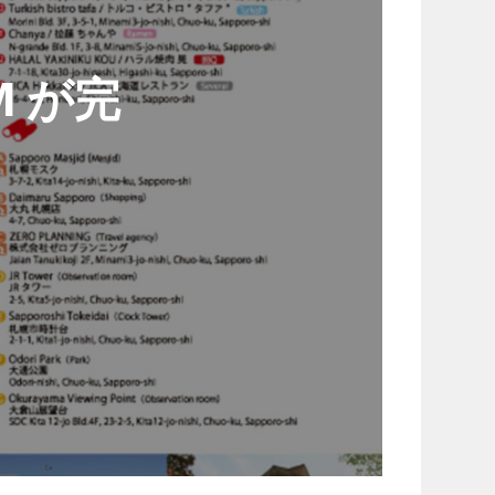
IM が完