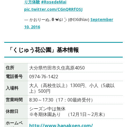
り方体験
#RosedeMai
pic.twitter.com/CGnQRRfOSJ
— かおりーぬ..🍍🐒໒꒱ ⡱ (@EXldhlav)
September
10, 2016
「くじゅう花公園」基本情報
住所
大分県竹田市久住高原4050
電話番号
0974-76-1422
大人（高校生以上）1300円、小人（5歳以
入場料
上）500円
営業時間
8:30～17:30（17：00最終受付）
シーズン中は無休
休館日
※冬期休園あり （12月1日～2月末）
ホームペ
http://www.hanakoen.com/