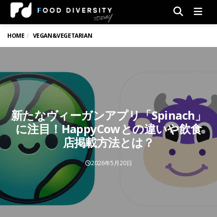
Men
HOME
VEGAN&VEGETARIAN
新たなヴィーガンアプリ「Spinach」
に注目！HappyCowとの違いや飲食
店掲載方法とは？
2026年5月20日