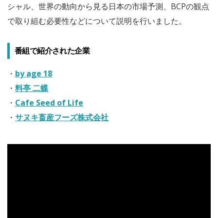
シャル、世界の動向から見る日本の市場予測、BCPの観点
で取り組む必要性などについて説明を行いました。
番組で紹介された企業
・
by age 18
・
料亭 二蝶
・
Cafe Seed of Life
・
サヌキ畜産フーズ株式会社