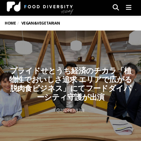
Men
HOME
VEGAN&VEGETARIAN
プライドせとうち経済のチカラ「植
物性でおいしさ追求 エリアで広がる
脱肉食ビジネス」にてフードダイバ
ーシティ守護が出演
2024年3月3日