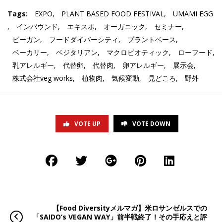
Tags:
EXPO
,
PLANT BASED FOOD FESTIVAL
,
UMAMI EGG
,
インバウンド
,
エキスポ
,
オーガニック
,
セミナー
,
ビーガン
,
フードダイバーシティ
,
プラントベース
,
ベーカリー
,
ベジタリアン
,
マクロビオティック
,
ローフード
,
乳アレルギー
,
代替卵
,
代替肉
,
卵アレルギー
,
展示会
,
株式会社veg works
,
植物肉
,
気候変動
,
見どころ
,
野外
VOTE UP
VOTE DOWN
【Food Diversityメルマガ】米ロサンゼルスでの
「SAIDO’s VEGAN WAY」前半戦終了！その手応えと評