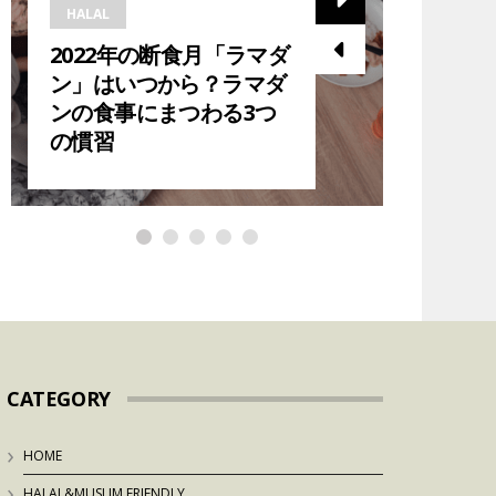
HALAL
HALAL
2022年の断食月「ラマダ
2023
ン」はいつから？ラマダ
ら？在
ンの食事にまつわる3つ
ダン中
の慣習
紹介！
CATEGORY
HOME
HALAL&MUSLIM FRIENDLY