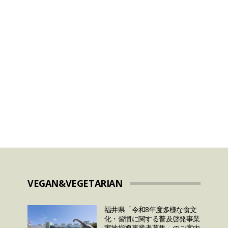
HALAL
2024年のラマダンはいつ
いつ
から？ラマダンに関して
測と
日本人が知っておきたい
7つのこととは？
VEGAN&VEGETARIAN
福井県「令和8年度多様な食文
化・習慣に関する普及啓発事業
実地指導事業者募集」のご案内