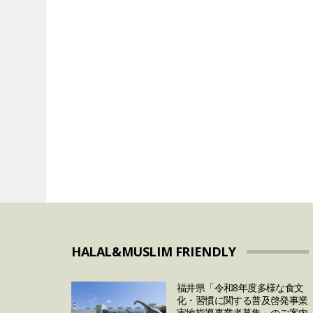
VEGAN&VEGETARIAN
VEGETARIAN
「卵の価格高騰」は
代替肉メーカーの
まで続く？今後の予
とめ
対策について
HALAL&MUSLIM FRIENDLY
福井県「令和8年度多様な食文
化・習慣に関する普及啓発事業
実地指導事業者募集」のご案内