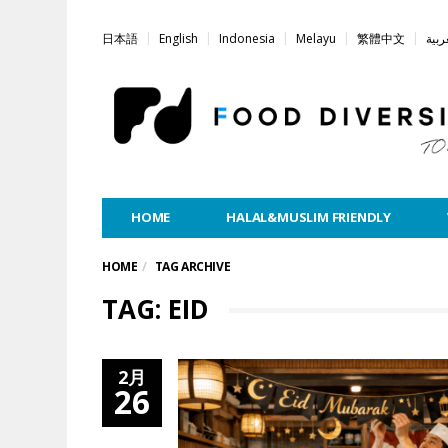
日本語
English
Indonesia
Melayu
繁體中文
ربية
HOME
HALAL&MUSLIM FRIENDLY
HOME
TAG ARCHIVE
TAG: EID
2月
26