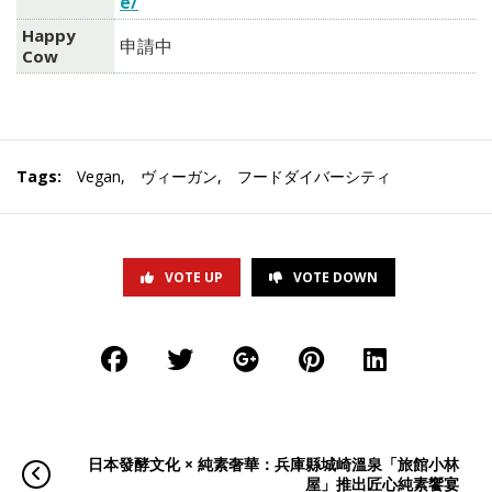
e/
Happy
申請中
Cow
Tags:
Vegan
,
ヴィーガン
,
フードダイバーシティ
VOTE UP
VOTE DOWN
日本發酵文化 × 純素奢華：兵庫縣城崎溫泉「旅館小林
屋」推出匠心純素饗宴