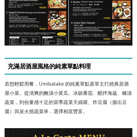
充滿居酒屋風格的純素單點料理
若想輕鬆用餐，Umibatake 的純素單點菜單主打經典居酒
屋小菜。從清爽的醃漬小黃瓜、冰鎮番茄、醋拌海蘊、糠漬
蔬菜，到份量感十足的當季蔬菜天婦羅、炸豆腐（揚出豆
腐）與炭火燒蔬菜串，選擇相當豐富。