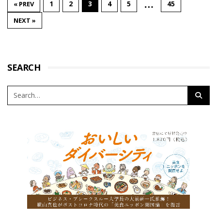
…
1
2
3
4
5
45
« PREV
NEXT »
SEARCH