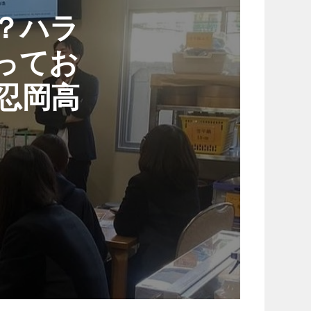
？ハラ
ってお
立忍岡高