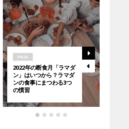
HALAL
HALAL
2022年の断食月「ラマダ
2023
ン」はいつから？ラマダ
ら？在
ンの食事にまつわる3つ
ダン中
の慣習
紹介！