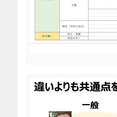
VEGAN&VEGETARIAN
VEGETARIAN
「卵の価格高騰」は
代替肉メーカーの
まで続く？今後の予
とめ
対策について