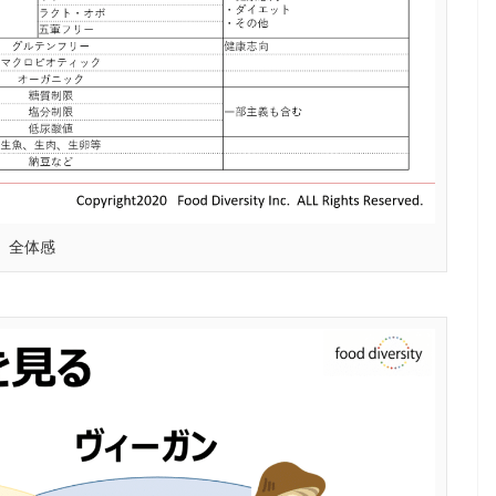
HALAL
全体感
2024年のラマダンはいつ
いつ
から？ラマダンに関して
測と
日本人が知っておきたい
7つのこととは？