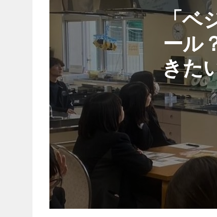
「ベ
ール
きたい