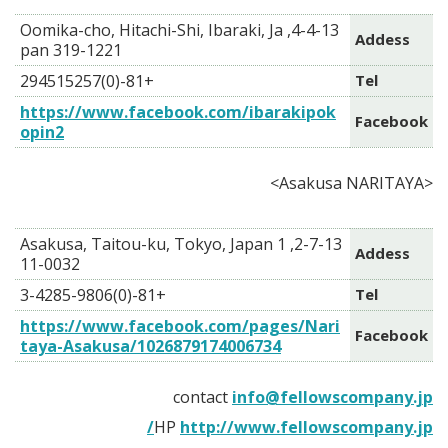
4-4-13, Oomika-cho, Hitachi-Shi, Ibaraki, Ja
Addess
pan 319-1221
+81-(0)294515257
Tel
https://www.facebook.com/ibarakipok
Facebook
opin2
<Asakusa NARITAYA>
2-7-13, Asakusa, Taitou-ku, Tokyo, Japan 1
Addess
11-0032
+81-(0)3-4285-9806
Tel
https://www.facebook.com/pages/Nari
Facebook
taya-Asakusa/1026879174006734
contact
info@fellowscompany.jp
HP
http://www.fellowscompany.jp/