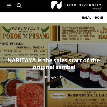
Menu
HALAL
HOME
NARITAYA is the sales start of the
original sambal.
16 مايو، 2015