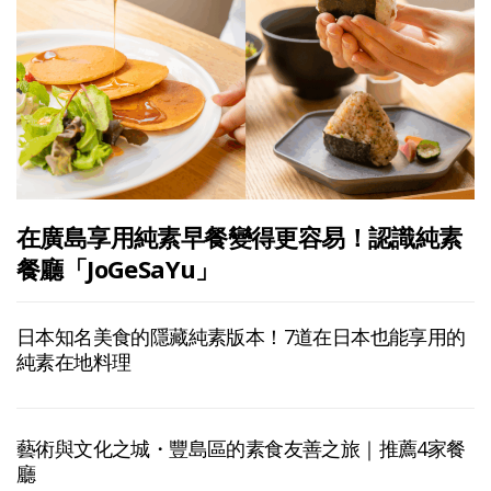
在廣島享用純素早餐變得更容易！認識純素
餐廳「JoGeSaYu」
日本知名美食的隱藏純素版本！7道在日本也能享用的
純素在地料理
藝術與文化之城・豐島區的素食友善之旅｜推薦4家餐
廳