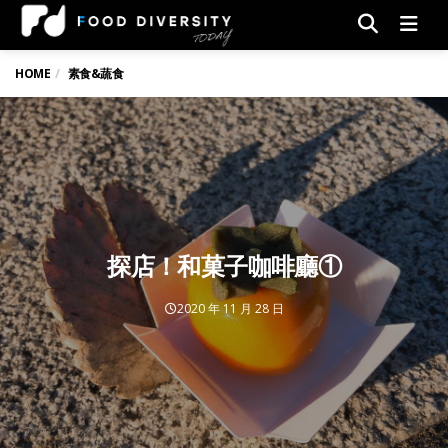
Men
HOME
素食&蔬食
探店！和菓子咖啡廳①
2020 年 11 月 28 日