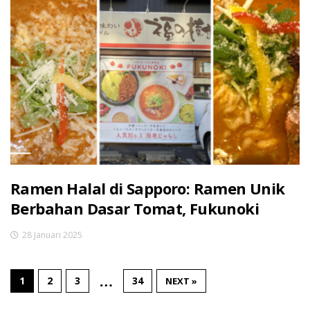
Ramen Halal di Sapporo: Ramen Unik
Berbahan Dasar Tomat, Fukunoki
28 Januari 2025
…
1
2
3
34
NEXT »