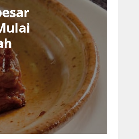
besar
Mulai
ah