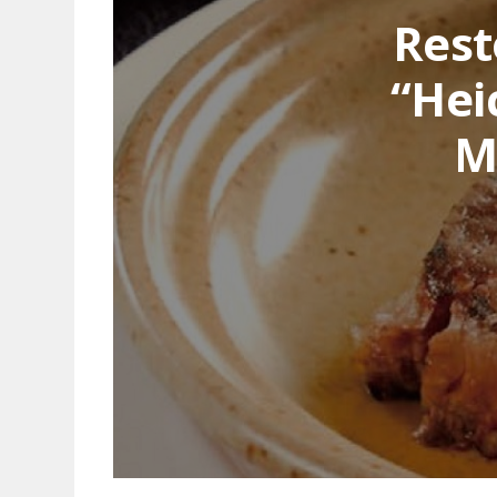
Rest
“Hei
M