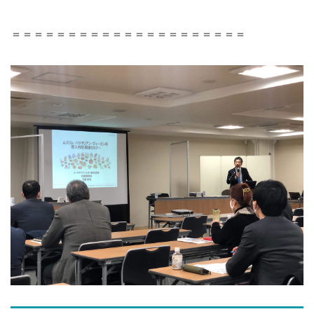
＝＝＝＝＝＝＝＝＝＝＝＝＝＝＝＝＝＝＝＝＝