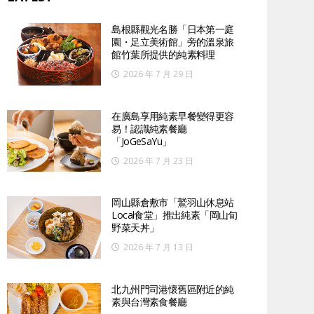
島根縣觀光名勝「日本第一庭
園・足立美術館」旁的溫泉旅
館竹葉所提供的純素料理
2026 年 7 月 29 日
在廣島享用純素早餐變得更容
易！認識純素餐廳
「JoGeSaYu」
2026 年 7 月 23 日
岡山縣倉敷市「鷲羽山休息站
Local食堂」推出純素「岡山旬
野菜天丼」
2026 年 7 月 13 日
北九州門司港懷舊區附近的純
素與台灣素食餐廳