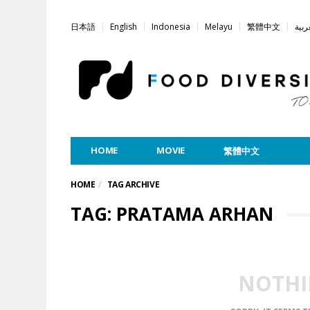
日本語
English
Indonesia
Melayu
繁體中文
ربية
HOME
MOVIE
繁體中文
HOME
TAG ARCHIVE
TAG: PRATAMA ARHAN
NOTHI