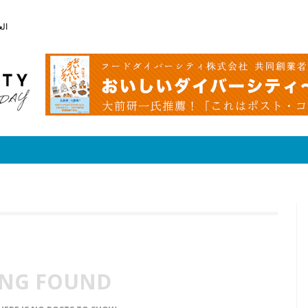
الع
NG FOUND