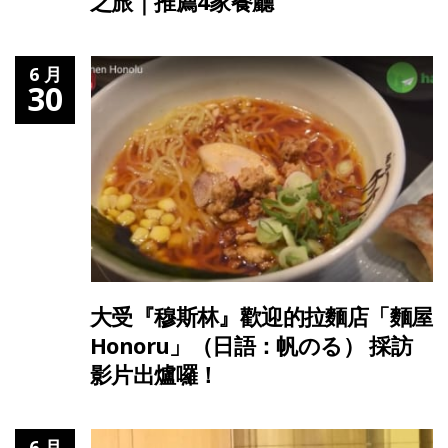
之旅｜推薦4家餐廳
6 月
30
大受『穆斯林』歡迎的拉麵店「麵屋
Honoru」（日語：帆のる） 採訪
影片出爐囉！
6 月