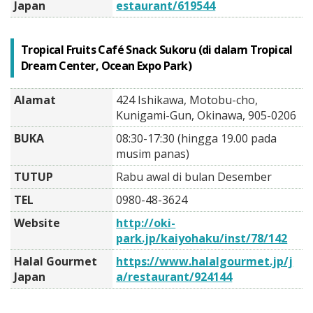
Japan
estaurant/619544
Tropical Fruits Café Snack Sukoru (di dalam Tropical
Dream Center, Ocean Expo Park)
Alamat
424 Ishikawa, Motobu-cho,
Kunigami-Gun, Okinawa, 905-0206
BUKA
08:30-17:30 (hingga 19.00 pada
musim panas)
TUTUP
Rabu awal di bulan Desember
TEL
0980-48-3624
Website
http://oki-
park.jp/kaiyohaku/inst/78/142
Halal Gourmet
https://www.halalgourmet.jp/j
Japan
a/restaurant/924144