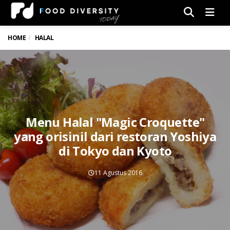
Men
HOME
HALAL
Menu Halal "Magic Croquette"
yang orisinil dari restoran Yoshiya
di Tokyo dan Kyoto
11 Agustus 2016