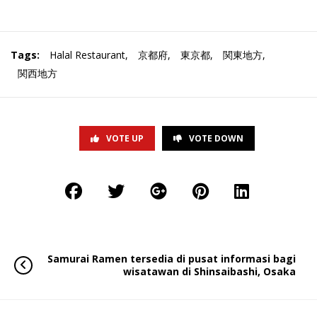
Tags:
Halal Restaurant
,
京都府
,
東京都
,
関東地方
,
関西地方
VOTE UP
VOTE DOWN
Samurai Ramen tersedia di pusat informasi bagi
wisatawan di Shinsaibashi, Osaka