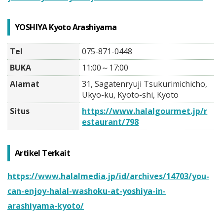
YOSHIYA Kyoto Arashiyama
Tel
075-871-0448
BUKA
11:00～17:00
Alamat
31, Sagatenryuji Tsukurimichicho,
Ukyo-ku, Kyoto-shi, Kyoto
Situs
https://www.halalgourmet.jp/r
estaurant/798
Artikel Terkait
https://www.halalmedia.jp/id/archives/14703/you-
can-enjoy-halal-washoku-at-yoshiya-in-
arashiyama-kyoto/