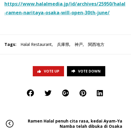
https://www.halalmedia.jp/id/archives/25950/halal
-ramen-naritaya-osaka-will-open-30th-june/
Tags:
Halal Restaurant
,
兵庫県
,
神戸
,
関西地方
VOTE UP
VOTE DOWN
Ramen Halal penuh cita rasa, kedai Ayam-Ya
Namba telah dibuka di Osaka