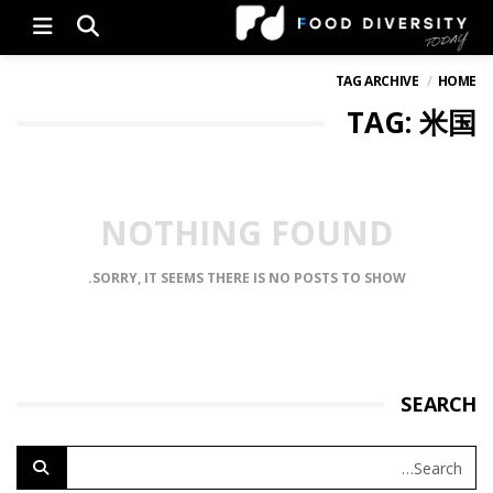
Menu
TAG ARCHIVE
HOME
TAG: 米国
NOTHING FOUND
SORRY, IT SEEMS THERE IS NO POSTS TO SHOW.
SEARCH