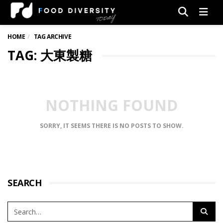
Men
HOME
TAG ARCHIVE
TAG: 大東製糖
NOTHING FOUND
SORRY, IT SEEMS THERE IS NO POSTS TO SHOW.
SEARCH